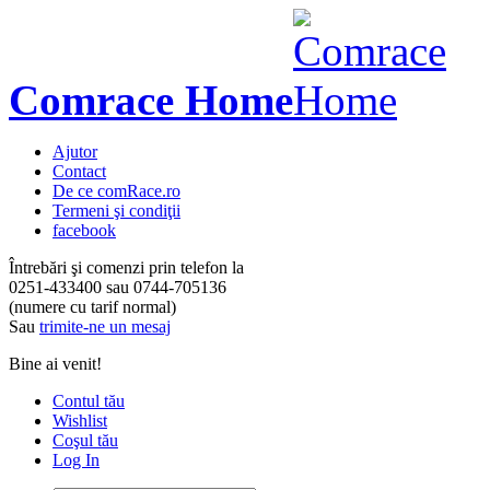
Comrace Home
Ajutor
Contact
De ce comRace.ro
Termeni şi condiţii
facebook
Întrebări şi comenzi prin telefon la
0251-433400
sau
0744-705136
(numere cu tarif normal)
Sau
trimite-ne un mesaj
Bine ai venit!
Contul tău
Wishlist
Coşul tău
Log In