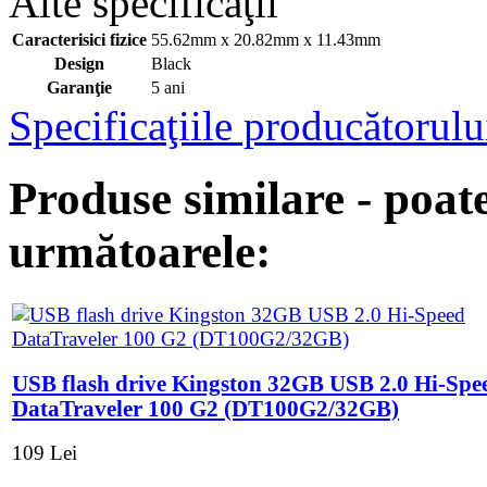
Alte specificaţii
Caracterisici fizice
55.62mm x 20.82mm x 11.43mm
Design
Black
Garanţie
5 ani
Specificaţiile producătorulu
Produse similare - poate
următoarele:
USB flash drive Kingston 32GB USB 2.0 Hi-Spe
DataTraveler 100 G2 (DT100G2/32GB)
109 Lei