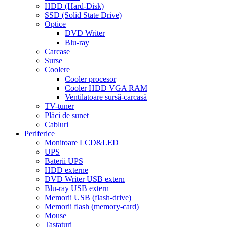
HDD (Hard-Disk)
SSD (Solid State Drive)
Optice
DVD Writer
Blu-ray
Carcase
Surse
Coolere
Cooler procesor
Cooler HDD VGA RAM
Ventilatoare sursă-carcasă
TV-tuner
Plăci de sunet
Cabluri
Periferice
Monitoare LCD&LED
UPS
Baterii UPS
HDD externe
DVD Writer USB extern
Blu-ray USB extern
Memorii USB (flash-drive)
Memorii flash (memory-card)
Mouse
Tastaturi