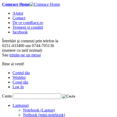
Comrace Home
Ajutor
Contact
De ce comRace.ro
Termeni şi condiţii
facebook
Întrebări şi comenzi prin telefon la
0251-433400
sau
0744-705136
(numere cu tarif normal)
Sau
trimite-ne un mesaj
Bine ai venit!
Contul tău
Wishlist
Coşul tău
Log In
Cauta
Laptopuri
Notebook (Laptop)
Netbook (mini-notebook)