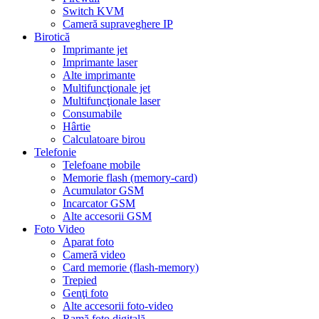
Switch KVM
Cameră supraveghere IP
Birotică
Imprimante jet
Imprimante laser
Alte imprimante
Multifuncţionale jet
Multifuncţionale laser
Consumabile
Hârtie
Calculatoare birou
Telefonie
Telefoane mobile
Memorie flash (memory-card)
Acumulator GSM
Incarcator GSM
Alte accesorii GSM
Foto Video
Aparat foto
Cameră video
Card memorie (flash-memory)
Trepied
Genţi foto
Alte accesorii foto-video
Ramă foto digitală