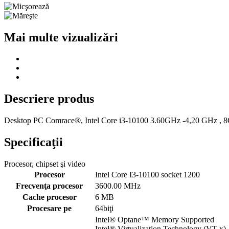
Mai multe vizualizări
Descriere produs
Desktop PC Comrace®, Intel Core i3-10100 3.60GHz -4,20 GHz
Specificaţii
Procesor, chipset şi video
Procesor
Intel Core I3-10100 socket 1200
Frecvenţa procesor
3600.00 MHz
Cache procesor
6 MB
Procesare pe
64biţi
Intel® Optane™ Memory Supported
Intel® Virtualization Technology (VT-x)