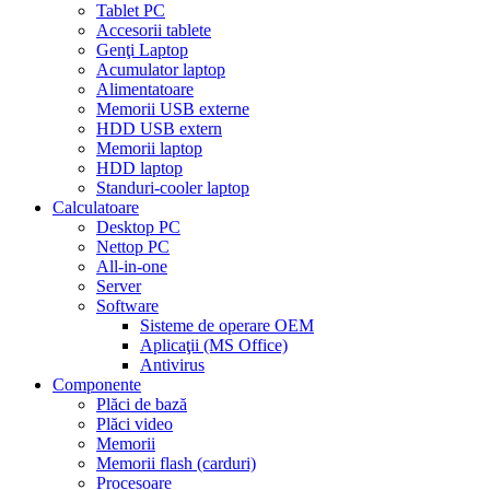
Tablet PC
Accesorii tablete
Genţi Laptop
Acumulator laptop
Alimentatoare
Memorii USB externe
HDD USB extern
Memorii laptop
HDD laptop
Standuri-cooler laptop
Calculatoare
Desktop PC
Nettop PC
All-in-one
Server
Software
Sisteme de operare OEM
Aplicaţii (MS Office)
Antivirus
Componente
Plăci de bază
Plăci video
Memorii
Memorii flash (carduri)
Procesoare