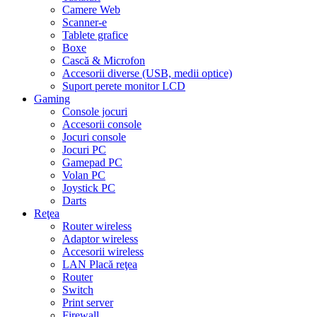
Camere Web
Scanner-e
Tablete grafice
Boxe
Cască & Microfon
Accesorii diverse (USB, medii optice)
Suport perete monitor LCD
Gaming
Console jocuri
Accesorii console
Jocuri console
Jocuri PC
Gamepad PC
Volan PC
Joystick PC
Darts
Reţea
Router wireless
Adaptor wireless
Accesorii wireless
LAN Placă reţea
Router
Switch
Print server
Firewall