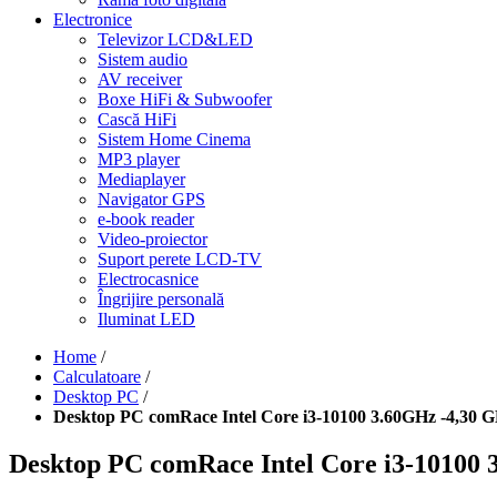
Electronice
Televizor LCD&LED
Sistem audio
AV receiver
Boxe HiFi & Subwoofer
Cască HiFi
Sistem Home Cinema
MP3 player
Mediaplayer
Navigator GPS
e-book reader
Video-proiector
Suport perete LCD-TV
Electrocasnice
Îngrijire personală
Iluminat LED
Home
/
Calculatoare
/
Desktop PC
/
Desktop PC comRace Intel Core i3-10100 3.60GHz -4,
Desktop PC comRace Intel Core i3-1010